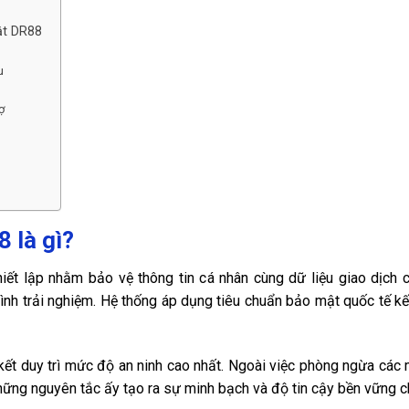
ật DR88
u
ợ
 là gì?
ết lập nhằm bảo vệ thông tin cá nhân cùng dữ liệu giao dịch c
trình trải nghiệm. Hệ thống áp dụng tiêu chuẩn bảo mật quốc tế
kết duy trì mức độ an ninh cao nhất. Ngoài việc phòng ngừa các
Những nguyên tắc ấy tạo ra sự minh bạch và độ tin cậy bền vững c