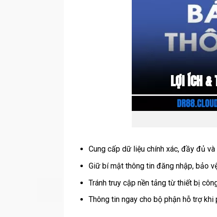
Cung cấp dữ liệu chính xác, đầy đủ và 
Giữ bí mật thông tin đăng nhập, bảo vệ
Tránh truy cập nền tảng từ thiết bị cô
Thông tin ngay cho bộ phận hỗ trợ khi p