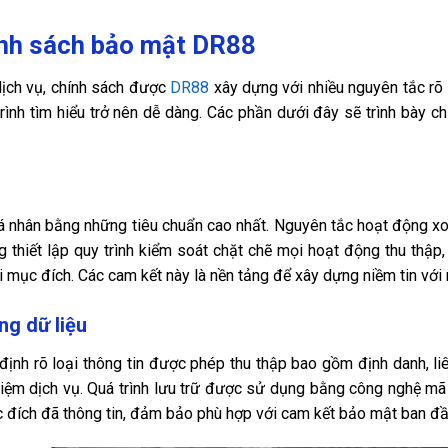
ính sách bảo mật DR88
dịch vụ, chính sách được
DR88
xây dựng với nhiều nguyên tắc rõ
rình tìm hiểu trở nên dễ dàng. Các phần dưới đây sẽ trình bày ch
cá nhân bằng những tiêu chuẩn cao nhất. Nguyên tắc hoạt động xo
g thiết lập quy trình kiểm soát chặt chẽ mọi hoạt động thu thập,
i mục đích. Các cam kết này là nền tảng để xây dựng niềm tin với
ng dữ liệu
h rõ loại thông tin được phép thu thập bao gồm định danh, liên
hiệm dịch vụ. Quá trình lưu trữ được sử dụng bằng công nghệ mã 
c đích đã thông tin, đảm bảo phù hợp với cam kết bảo mật ban đầ