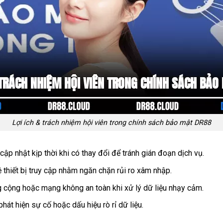
Lợi ích & trách nhiệm hội viên trong chính sách bảo mật DR88
cập nhật kịp thời khi có thay đổi để tránh gián đoạn dịch vụ.
 thiết bị truy cập nhằm ngăn chặn rủi ro xâm nhập.
ng cộng hoặc mạng không an toàn khi xử lý dữ liệu nhạy cảm.
hát hiện sự cố hoặc dấu hiệu rò rỉ dữ liệu.