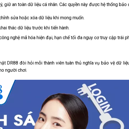
ý, giữ an toàn dữ liệu cá nhân. Các quyền này được hệ thống bảo
chỉnh sửa hoặc xóa dữ liệu khi mong muốn.
hai thác dữ liệu trước khi tiến hành.
ông nghệ mã hóa hiện đại, hạn chế tối đa nguy cơ truy cập trái p
ật DR88 đòi hỏi mỗi thành viên tuân thủ nghĩa vụ bảo vệ dữ liệu 
ho người chơi.