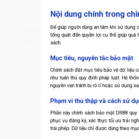
Nội dung chính trong ch
Để giúp người dùng an tâm khi sử dụng 
tổng quát đến quyền lợi cụ thể giúp quá t
sách.
Mục tiêu, nguyên tắc bảo mật
Chính sách đặt mục tiêu bảo vệ dữ liệu 
như tuân thủ quy định pháp luật. Hệ thốn
nguyên vẹn tránh bị rò rỉ hoặc sử dụng sa
Phạm vi thu thập và cách sử dụ
Phần này chính sách bảo mật DR88 quy địn
phục vụ đăng ký, xác thực tối ưu trải ng
trái phép. Dữ liệu chỉ được dùng theo mụ