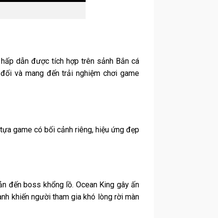
 hấp dẫn được tích hợp trên sảnh Bắn cá
 đối và mang đến trải nghiệm chơi game
i tựa game có bối cảnh riêng, hiệu ứng đẹp
bản đến boss khổng lồ. Ocean King gây ấn
nh khiến người tham gia khó lòng rời màn