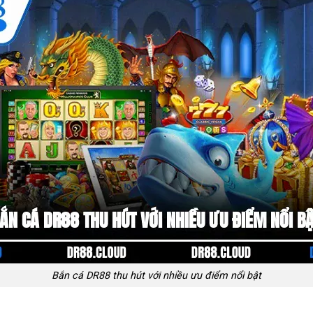
Bắn cá DR88 thu hút với nhiều ưu điểm nổi bật