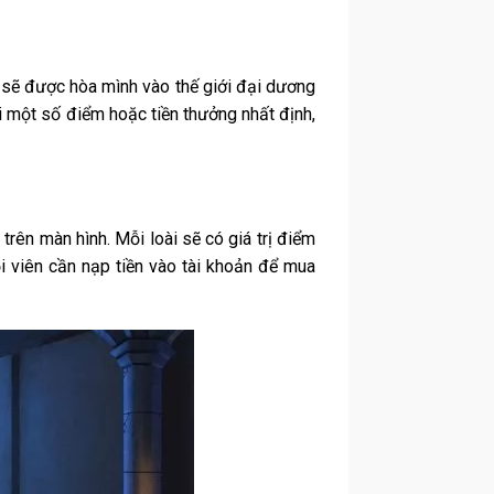
 sẽ được hòa mình vào thế giới đại dương
i một số điểm hoặc tiền thưởng nhất định,
trên màn hình. Mỗi loài sẽ có giá trị điểm
i viên cần nạp tiền vào tài khoản để mua