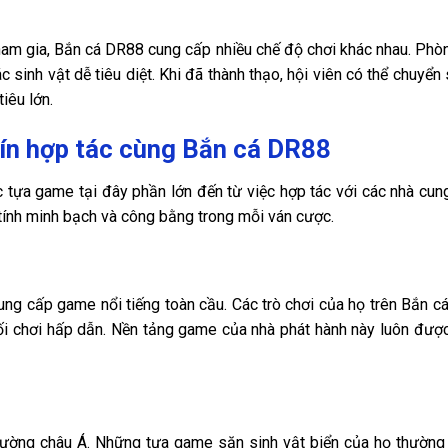
am gia, Bắn cá DR88 cung cấp nhiều chế độ chơi khác nhau. Phòng
sinh vật dễ tiêu diệt. Khi đã thành thạo, hội viên có thể chuyển
iêu lớn.
ín hợp tác cùng Bắn cá DR88
 tựa game tại đây phần lớn đến từ việc hợp tác với các nhà cun
o tính minh bạch và công bằng trong mỗi ván cược.
ung cấp game nổi tiếng toàn cầu. Các trò chơi của họ trên Bắn
lối chơi hấp dẫn. Nền tảng game của nhà phát hành này luôn đư
 trường châu Á. Những tựa game săn sinh vật biển của họ thường 