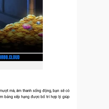
h mượt mà, âm thanh sống động, bạn sẽ có
em bảng xếp hạng được bố trí hợp lý giúp