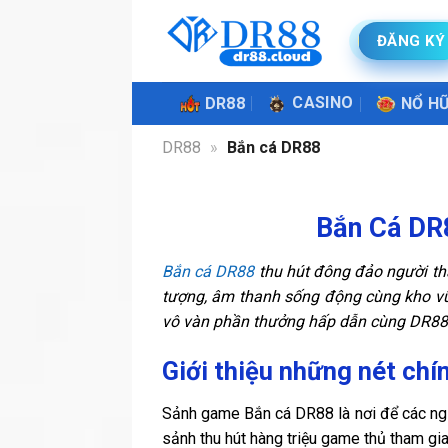
Skip
to
ĐĂNG KÝ
content
CASINO
DR88
NỔ H
DR88
»
Bắn cá DR88
Bắn Cá DR
Bắn cá DR88
thu hút đông đảo người tha
tượng, âm thanh sống động cùng kho vũ 
vô vàn phần thưởng hấp dẫn cùng DR88
Giới thiệu những nét ch
Sảnh game Bắn cá DR88 là nơi để các ngư t
sảnh thu hút hàng triệu game thủ tham gi