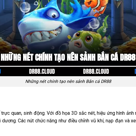
Những nét chính tạo nên sảnh Bắn cá DR88
 trực quan, sinh động. Với đồ họa 3D sắc nét, hiệu ứng hình ản
 dương. Các nút chức năng như điều chỉnh vũ khí, nạp đạn và x