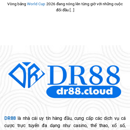
Nhà cái DR88 sở hữu giao diện UI/UX hiện đại được
Vòng bảng
World Cup
2026 đang nóng lên từng giờ với những cuộc
đối đầu [...]
tối ưu bằng công nghệ React Native và HTML5, mang
đến trải nghiệm mượt mà trên mọi thiết bị. Bố cục rõ
ràng, tốc độ tải chỉ 0.8 giây/trang, giúp người chơi thao
tác dễ dàng, kể cả với tân thủ, đồng thời tận hưởng
không gian cá cược ổn định, trực quan và đầy cảm
hứng.
Chính Sách Bảo Mật DR88 – Cam Kết An Toàn Dữ Liệu
DR88
là nhà cái uy tín hàng đầu, cung cấp các dịch vụ cá
100%
cược trực tuyến đa dạng như casino, thể thao, xổ số,