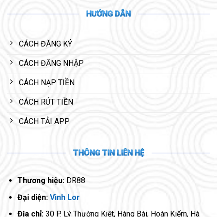
Hoa hồng trọn đời lên đến 60% doanh thu từ thành
HƯỚNG DẪN
viên cấp dưới.
Thanh toán hoa hồng tự động vào 12h trưa ngày
CÁCH ĐĂNG KÝ
mùng 5 hàng tháng, không giới hạn số lượng.
CÁCH ĐĂNG NHẬP
Hỗ trợ tài liệu marketing chuyên nghiệp và báo cáo
chi tiết theo thời gian thực.
CÁCH NẠP TIỀN
Ưu đãi độc quyền cho thành viên nhà cái
CÁCH RÚT TIỀN
DR88
CÁCH TẢI APP
Nhà cái DR88 liên tục cập nhật hơn 20 chương trình
khuyến mãi mỗi tháng với tổng giá trị giải thưởng vượt
50 tỷ đồng. Từ hoàn tiền thể thao 0,8% không giới hạn
THÔNG TIN LIÊN HỆ
đến giải đấu slot hàng tuần với phần thưởng lên đến
500 triệu đồng, mọi thành viên đều có cơ hội nhận
Thương hiệu:
DR88
thưởng bất cứ lúc nào.
Đại diện:
Vinh Lor
Địa chỉ:
30 P. Lý Thường Kiệt, Hàng Bài, Hoàn Kiếm, Hà