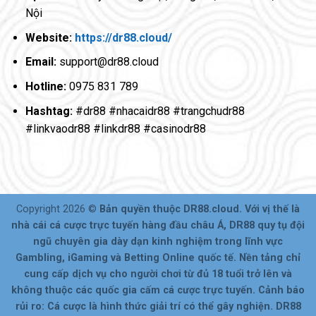
Nội
Website:
https://dr88.cloud/
Email:
support@dr88.cloud
Hotline:
0975 831 789
Hashtag:
#dr88 #nhacaidr88 #trangchudr88
Giới thiệu DR88 nhiều khuyến mãi hấp dẫn
#linkvaodr88 #linkdr88 #casinodr88
Các sản phẩm cá cược được yêu thích tại
nhà cái DR88
Sảnh chơi của nhà cái DR88 quy tụ hơn 3.000 tựa
Copyright 2026 ©
Bản quyền thuộc DR88.cloud. Với vị thế là
nhà cái cá cược trực tuyến hàng đầu châu Á, DR88 quy tụ đội
game từ 15 nhà cung cấp hàng đầu thế giới, đảm bảo
ngũ chuyên gia dày dạn kinh nghiệm trong lĩnh vực
tỷ lệ trả thưởng công khai và minh bạch theo
chính
Gambling, iGaming và Betting Online quốc tế. Nền tảng chỉ
sách trò chơi
.
cung cấp dịch vụ cho người chơi từ đủ 18 tuổi trở lên và
không thuộc các quốc gia cấm cá cược trực tuyến. Cảnh báo
Casino với dealer chuyên nghiệp
rủi ro: Cá cược là hình thức giải trí có thể gây nghiện. DR88