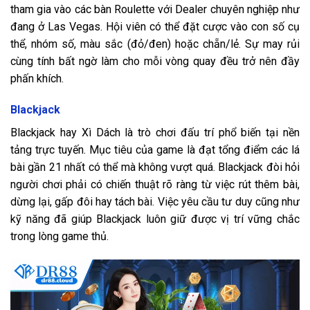
tham gia vào các bàn Roulette với Dealer chuyên nghiệp như
đang ở Las Vegas. Hội viên có thể đặt cược vào con số cụ
thể, nhóm số, màu sắc (đỏ/đen) hoặc chẵn/lẻ. Sự may rủi
cùng tính bất ngờ làm cho mỗi vòng quay đều trở nên đầy
phấn khích.
Blackjack
Blackjack hay Xì Dách là trò chơi đấu trí phổ biến tại nền
tảng trực tuyến. Mục tiêu của game là đạt tổng điểm các lá
bài gần 21 nhất có thể mà không vượt quá. Blackjack đòi hỏi
người chơi phải có chiến thuật rõ ràng từ việc rút thêm bài,
dừng lại, gấp đôi hay tách bài. Việc yêu cầu tư duy cũng như
kỹ năng đã giúp Blackjack luôn giữ được vị trí vững chắc
trong lòng game thủ.