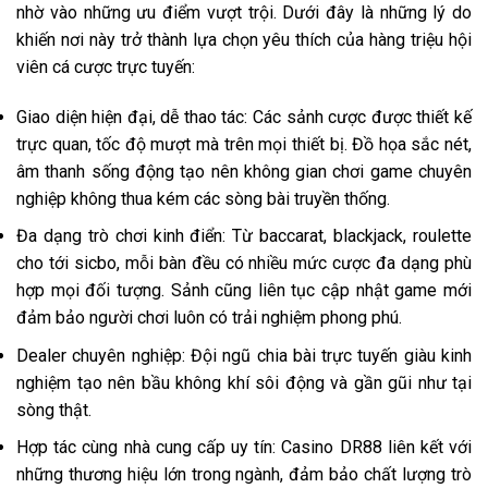
nhờ vào những ưu điểm vượt trội. Dưới đây là những lý do
khiến nơi này trở thành lựa chọn yêu thích của hàng triệu hội
viên cá cược trực tuyến:
Giao diện hiện đại, dễ thao tác: Các sảnh cược được thiết kế
trực quan, tốc độ mượt mà trên mọi thiết bị. Đồ họa sắc nét,
âm thanh sống động tạo nên không gian chơi game chuyên
nghiệp không thua kém các sòng bài truyền thống.
Đa dạng trò chơi kinh điển: Từ baccarat, blackjack, roulette
cho tới sicbo, mỗi bàn đều có nhiều mức cược đa dạng phù
hợp mọi đối tượng. Sảnh cũng liên tục cập nhật game mới
đảm bảo người chơi luôn có trải nghiệm phong phú.
Dealer chuyên nghiệp: Đội ngũ chia bài trực tuyến giàu kinh
nghiệm tạo nên bầu không khí sôi động và gần gũi như tại
sòng thật.
Hợp tác cùng nhà cung cấp uy tín: Casino DR88 liên kết với
những thương hiệu lớn trong ngành, đảm bảo chất lượng trò