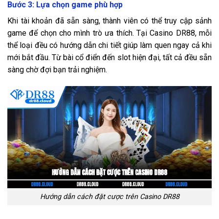
Bước 3: Lựa chọn game phù hợp
Khi tài khoản đã sẵn sàng, thành viên có thể truy cập sảnh
game để chọn cho mình trò ưa thích. Tại Casino DR88, mỗi
thể loại đều có hướng dẫn chi tiết giúp làm quen ngay cả khi
mới bắt đầu. Từ bài cổ điển đến slot hiện đại, tất cả đều sẵn
sàng chờ đợi bạn trải nghiệm.
Hướng dẫn cách đặt cược trên Casino DR88