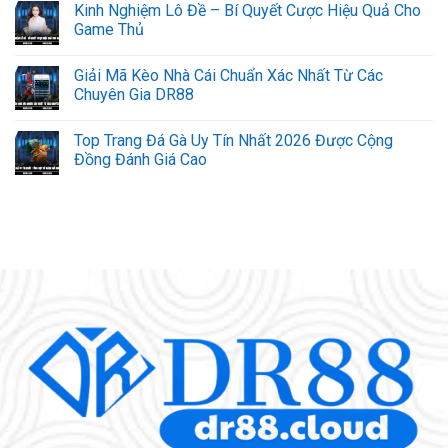
Nhà
Kinh Nghiệm Lô Đề – Bí Quyết Cược Hiệu Quả Cho
Ra
Cái
Quân,
Game Thủ
World
Tuchel
Cup
Thử
Giải Mã Kèo Nhà Cái Chuẩn Xác Nhất Từ Các
Biến
Lửa
Động:
Chuyên Gia DR88
Cửa
Dưới
Top Trang Đá Gà Uy Tín Nhất 2026 Được Cộng
Lên
Đồng Đánh Giá Cao
Ngôi
Tại
DR88