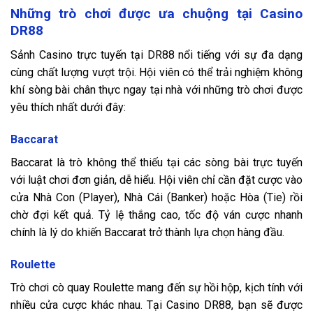
Những trò chơi được ưa chuộng tại Casino
DR88
Sảnh Casino trực tuyến tại DR88 nổi tiếng với sự đa dạng
cùng chất lượng vượt trội. Hội viên có thể trải nghiệm không
khí sòng bài chân thực ngay tại nhà với những trò chơi được
yêu thích nhất dưới đây:
Baccarat
Baccarat là trò không thể thiếu tại các sòng bài trực tuyến
với luật chơi đơn giản, dễ hiểu. Hội viên chỉ cần đặt cược vào
cửa Nhà Con (Player), Nhà Cái (Banker) hoặc Hòa (Tie) rồi
chờ đợi kết quả. Tỷ lệ thắng cao, tốc độ ván cược nhanh
chính là lý do khiến Baccarat trở thành lựa chọn hàng đầu.
Roulette
Trò chơi cò quay Roulette mang đến sự hồi hộp, kịch tính với
nhiều cửa cược khác nhau. Tại Casino DR88, bạn sẽ được