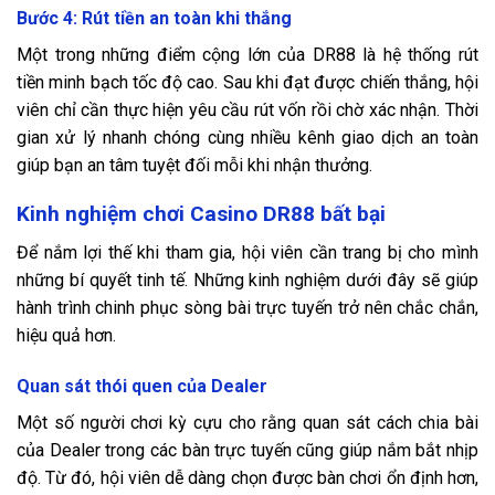
Bước 4: Rút tiền an toàn khi thắng
Một trong những điểm cộng lớn của DR88 là hệ thống rút
tiền minh bạch tốc độ cao. Sau khi đạt được chiến thắng, hội
viên chỉ cần thực hiện yêu cầu rút vốn rồi chờ xác nhận. Thời
gian xử lý nhanh chóng cùng nhiều kênh giao dịch an toàn
giúp bạn an tâm tuyệt đối mỗi khi nhận thưởng.
Kinh nghiệm chơi Casino DR88 bất bại
Để nắm lợi thế khi tham gia, hội viên cần trang bị cho mình
những bí quyết tinh tế. Những kinh nghiệm dưới đây sẽ giúp
hành trình chinh phục sòng bài trực tuyến trở nên chắc chắn,
hiệu quả hơn.
Quan sát thói quen của Dealer
Một số người chơi kỳ cựu cho rằng quan sát cách chia bài
của Dealer trong các bàn trực tuyến cũng giúp nắm bắt nhịp
độ. Từ đó, hội viên dễ dàng chọn được bàn chơi ổn định hơn,