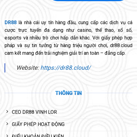
DR88
là nhà cái uy tín hàng đầu, cung cấp các dịch vụ cá
cược trực tuyến đa dạng như casino, thể thao, xổ số,
esports và nhiều trò chơi hấp dẫn khác. Với giấy phép hợp
pháp và sự tin tưởng từ hàng triệu người chơi, dr88.cloud
cam kết mang đến trải nghiệm giải trí an toàn – đẳng cấp.
Website:
https://dr88.cloud/
THÔNG TIN
CEO DR88 VINH LOR
GIẤY PHÉP HOẠT ĐỘNG
ĐIỂU KHOẢN ĐIỀU KIỆN