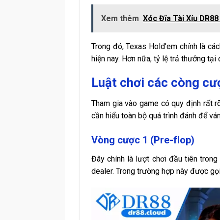
Xem thêm
Xóc Đĩa Tài Xỉu DR88
Trong đó, Texas Hold’em chính là các
hiện nay. Hơn nữa, tỷ lệ trả thưởng tạ
Luật chơi các còng cư
Tham gia vào game có quy định rất rõ
cần hiểu toàn bộ quá trình đánh để vá
Vòng cược 1 (Pre-flop)
Đây chính là lượt chơi đầu tiên tron
dealer. Trong trường hợp này được gọi