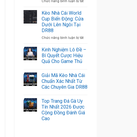
ở
Chức năng bình luận bị tắt
Soi
Kèo
Kèo Nhà Cái World
Nhà
Cup Biến Động: Cửa
Cái
Dưới Lên Ngôi Tại
18/06:
DR88
Ronaldo
Ra
ở
Chức năng bình luận bị tắt
Quân,
Kèo
Tuchel
Nhà
Kinh Nghiệm Lô Đề –
Thử
Cái
Bí Quyết Cược Hiệu
Lửa
World
Quả Cho Game Thủ
Cup
Biến
Động:
Giải Mã Kèo Nhà Cái
Cửa
Chuẩn Xác Nhất Từ
Dưới
Các Chuyên Gia DR88
Lên
Ngôi
Tại
Top Trang Đá Gà Uy
DR88
Tín Nhất 2026 Được
Cộng Đồng Đánh Giá
Cao