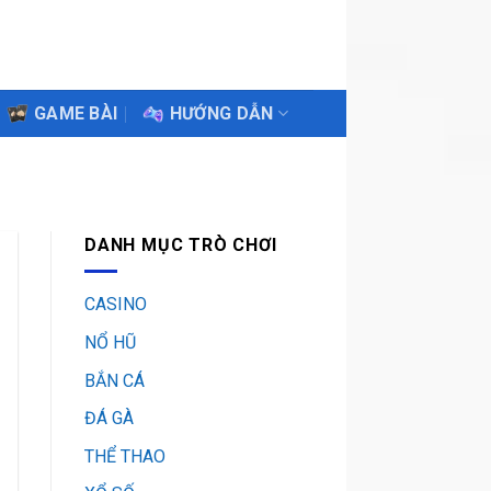
GAME BÀI
HƯỚNG DẪN
DANH MỤC TRÒ CHƠI
CASINO
NỔ HŨ
BẮN CÁ
ĐÁ GÀ
THỂ THAO