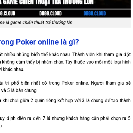
ine là game chiến thuật trả thưởng lớn
rong Poker online là gì?
 nhiều những biến thể khác nhau. Thành viên khi tham gia đặt
 không cảm thấy bị nhàm chán. Tùy thuộc vào mỗi một loại hình
i khác nhau.
ải trí phổ biến nhất có trong Poker online. Người tham gia sẽ
và 5 lá bàn chung.
a khi chơi giữa 2 quân riêng kết hợp với 3 lá chung để tạo thành
uy định diễn ra đến 7 lá nhưng khách hàng cần phải chọn ra 5
u.