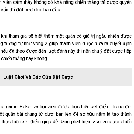
hành viên cảm thấy không có khả năng chiến thắng thì được quyền
 vốn đã đặt cược lúc ban đầu.
n khi tham gia sẽ biết thêm một quân có giá trị ngẫu nhiên được
ng tương tự như vòng 2 giúp thành viên được đưa ra quyết định
, nếu đã theo được đến lượt đánh này thì nên chú ý đặt cược tiếp
 chiến thắng hay không.
 - Luật Chơi Và Các Cửa Đặt Cược
trong game Poker và hội viên được thực hiện xét điểm. Trong đó,
t quân bài chung từ dưới bàn lên để sở hữu năm lá tạo thành
thực hiện xét điểm giúp dễ dàng phát hiện ra ai là người chiến