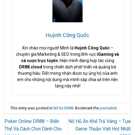
Huỳnh Công Quốc
Xin chào mọi người! Mình là
Huỳnh Công Quốc
–
chuyên gia Marketing & SEO trong lĩnh vực
iGaming và
cá cược trực tuyến
. Hiện mình đang hợp tác cùng
DR88.cloud
trong chiến dịch phát triển và quảng bá
thương hiệu. Rất mong nhận được sự ủng hộ của anh
em cho những nội dung mà mình sắp chia sẻ trên nền
tảng này nhé!
This entry was posted in
Nổ hũ DR88
. Bookmark the
permalink
.
Poker Online DR88 – Biến
Nổ Hũ Ăn Khế Trả Vàng – Tựa
Thể Và Cách Chơi Dành Cho
Game Thuần Việt Hot Nhất