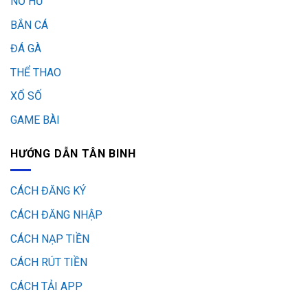
NỔ HŨ
BẮN CÁ
ĐÁ GÀ
THỂ THAO
XỔ SỐ
GAME BÀI
HƯỚNG DẪN TÂN BINH
CÁCH ĐĂNG KÝ
CÁCH ĐĂNG NHẬP
CÁCH NẠP TIỀN
CÁCH RÚT TIỀN
CÁCH TẢI APP