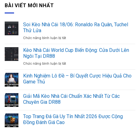
BÀI VIẾT MỚI NHẤT
Soi Kèo Nhà Cái 18/06: Ronaldo Ra Quân, Tuchel
Thử Lửa
ở
Chức năng bình luận bị tắt
Soi
Kèo
Kèo Nhà Cái World Cup Biến Động: Cửa Dưới Lên
Nhà
Ngôi Tại DR88
Cái
ở
Chức năng bình luận bị tắt
18/06:
Kèo
Ronaldo
Nhà
Kinh Nghiệm Lô Đề – Bí Quyết Cược Hiệu Quả Cho
Ra
Cái
Quân,
Game Thủ
World
Tuchel
Cup
Thử
Giải Mã Kèo Nhà Cái Chuẩn Xác Nhất Từ Các
Biến
Lửa
Động:
Chuyên Gia DR88
Cửa
Dưới
Top Trang Đá Gà Uy Tín Nhất 2026 Được Cộng
Lên
Đồng Đánh Giá Cao
Ngôi
Tại
DR88