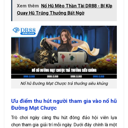
Xem thêm
Nổ Hũ Mèo Thần Tài DR88 - Bí Kíp
Quay Hũ Trúng Thưởng Bất Ngờ
Nổ hũ Đường Mạt Chược trả thưởng siêu khủng
Ưu điểm thu hút người tham gia vào nổ hũ
Đường Mạt Chược
Trò chơi ngày càng thu hút đông đảo hội viên lựa
chọn tham gia giải trí mỗi ngày. Dưới đây chính là một