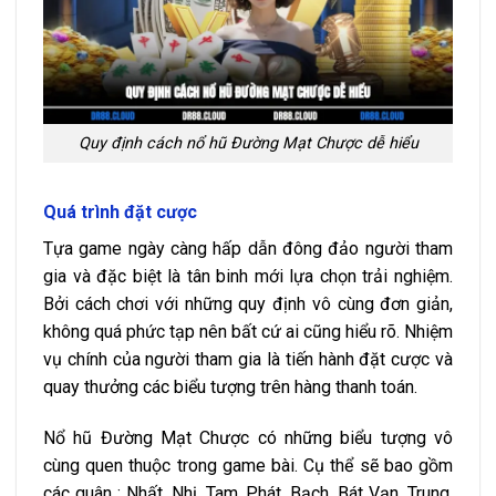
Quy định cách nổ hũ Đường Mạt Chược dễ hiểu
Quá trình đặt cược
Tựa game ngày càng hấp dẫn đông đảo người tham
gia và đặc biệt là tân binh mới lựa chọn trải nghiệm.
Bởi cách chơi với những quy định vô cùng đơn giản,
không quá phức tạp nên bất cứ ai cũng hiểu rõ. Nhiệm
vụ chính của người tham gia là tiến hành đặt cược và
quay thưởng các biểu tượng trên hàng thanh toán.
Nổ hũ Đường Mạt Chược có những biểu tượng vô
cùng quen thuộc trong game bài. Cụ thể sẽ bao gồm
các quân : Nhất, Nhị, Tam, Phát, Bạch, Bát Vạn, Trung,