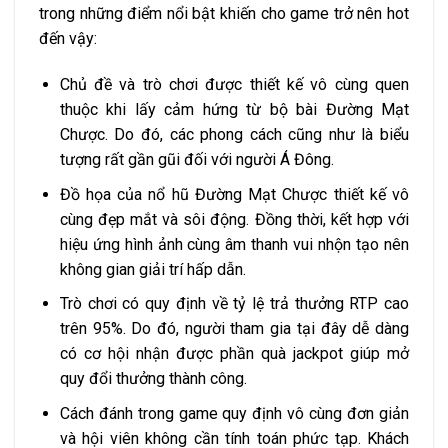
trong những điểm nổi bật khiến cho game trở nên hot
đến vậy:
Chủ đề và trò chơi được thiết kế vô cùng quen
thuộc khi lấy cảm hứng từ bộ bài Đường Mạt
Chược. Do đó, các phong cách cũng như là biểu
tượng rất gần gũi đối với người Á Đông.
Đồ họa của nổ hũ Đường Mạt Chược thiết kế vô
cùng đẹp mắt và sôi động. Đồng thời, kết hợp với
hiệu ứng hình ảnh cùng âm thanh vui nhộn tạo nên
không gian giải trí hấp dẫn.
Trò chơi có quy định về tỷ lệ trả thưởng RTP cao
trên 95%. Do đó, người tham gia tại đây dễ dàng
có cơ hội nhận được phần quà jackpot giúp mở
quy đổi thưởng thành công.
Cách đánh trong game quy định vô cùng đơn giản
và hội viên không cần tính toán phức tạp. Khách