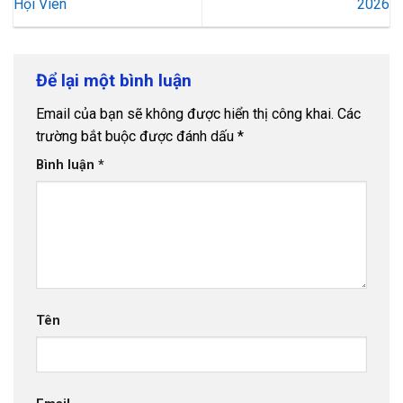
Hội Viên
2026
Để lại một bình luận
Email của bạn sẽ không được hiển thị công khai.
Các
trường bắt buộc được đánh dấu
*
Bình luận
*
Tên