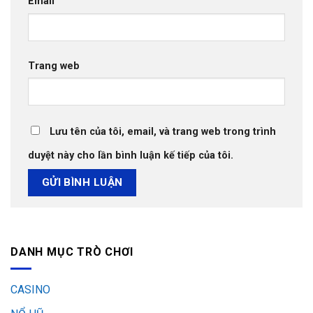
Email
Trang web
Lưu tên của tôi, email, và trang web trong trình
duyệt này cho lần bình luận kế tiếp của tôi.
DANH MỤC TRÒ CHƠI
CASINO