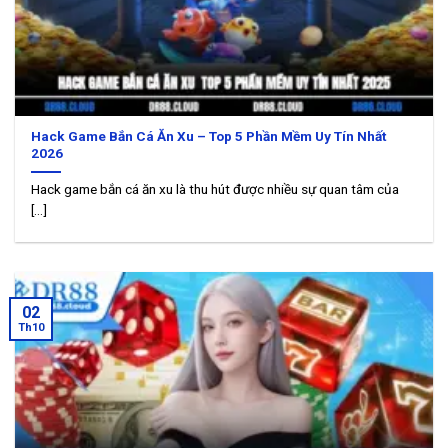
Hack Game Bắn Cá Ăn Xu – Top 5 Phần Mềm Uy Tín Nhất
2026
Hack game bắn cá ăn xu là thu hút được nhiều sự quan tâm của
[...]
02
Th10