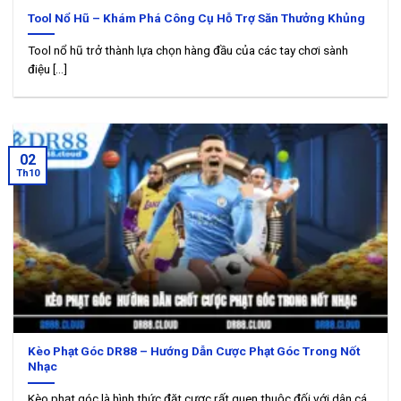
Tool Nổ Hũ – Khám Phá Công Cụ Hỗ Trợ Săn Thưởng Khủng
Tool nổ hũ trở thành lựa chọn hàng đầu của các tay chơi sành
điệu [...]
02
Th10
Kèo Phạt Góc DR88 – Hướng Dẫn Cược Phạt Góc Trong Nốt
Nhạc
Kèo phạt góc là hình thức đặt cược rất quen thuộc đối với dân cá