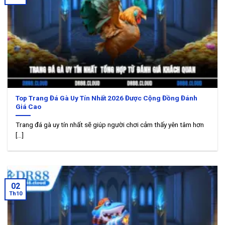
Top Trang Đá Gà Uy Tín Nhất 2026 Được Cộng Đồng Đánh
Giá Cao
Trang đá gà uy tín nhất sẽ giúp người chơi cảm thấy yên tâm hơn
[...]
02
Th10