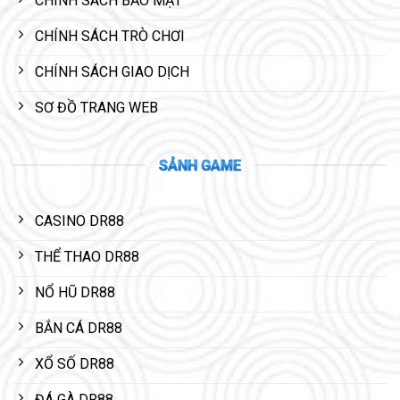
CHÍNH SÁCH BẢO MẬT
CHÍNH SÁCH TRÒ CHƠI
CHÍNH SÁCH GIAO DỊCH
SƠ ĐỒ TRANG WEB
SẢNH GAME
CASINO DR88
THỂ THAO DR88
NỔ HŨ DR88
BẮN CÁ DR88
XỔ SỐ DR88
ĐÁ GÀ DR88