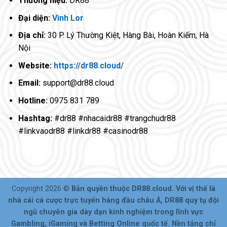
Thương hiệu:
DR88
Đại diện:
Vinh Lor
Địa chỉ:
30 P. Lý Thường Kiệt, Hàng Bài, Hoàn Kiếm, Hà
Nội
Website:
https://dr88.cloud/
Email:
support@dr88.cloud
Hotline:
0975 831 789
Hashtag:
#dr88 #nhacaidr88 #trangchudr88
#linkvaodr88 #linkdr88 #casinodr88
Copyright 2026 ©
Bản quyền thuộc DR88.cloud. Với vị thế là
nhà cái cá cược trực tuyến hàng đầu châu Á, DR88 quy tụ đội
ngũ chuyên gia dày dạn kinh nghiệm trong lĩnh vực
Gambling, iGaming và Betting Online quốc tế. Nền tảng chỉ