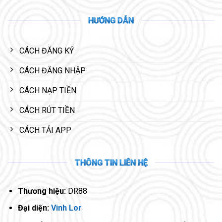
HƯỚNG DẪN
CÁCH ĐĂNG KÝ
CÁCH ĐĂNG NHẬP
CÁCH NẠP TIỀN
CÁCH RÚT TIỀN
CÁCH TẢI APP
THÔNG TIN LIÊN HỆ
Thương hiệu:
DR88
Đại diện:
Vinh Lor