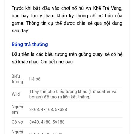
Trước khi bắt đầu vào chơi nổ hũ Ăn Khế Trả Vàng,
bạn hãy lưu ý tham khảo kỹ thông số cơ bản của
game. Thông tin cụ thể được chia sẻ qua nội dung
sau đây:
Bảng trả thưởng
Đầu tiên là các biểu tượng trên guồng quay sẽ có hệ
số khác nhau. Chi tiết như sau:
Biểu
Hệ số
tượng
Thay thế cho biểu tượng khác (trừ scatter và
Wild
bonus) để tạo ra liên kết thắng.
Người
3×68, 4×168, 5×388
em
Cô vợ
3×40, 4×80, 5×188
Người