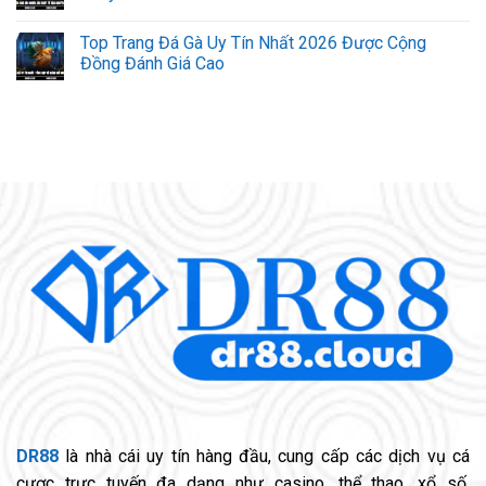
Cửa
Dưới
Top Trang Đá Gà Uy Tín Nhất 2026 Được Cộng
Lên
Đồng Đánh Giá Cao
Ngôi
Tại
DR88
DR88
là nhà cái uy tín hàng đầu, cung cấp các dịch vụ cá
cược trực tuyến đa dạng như casino, thể thao, xổ số,