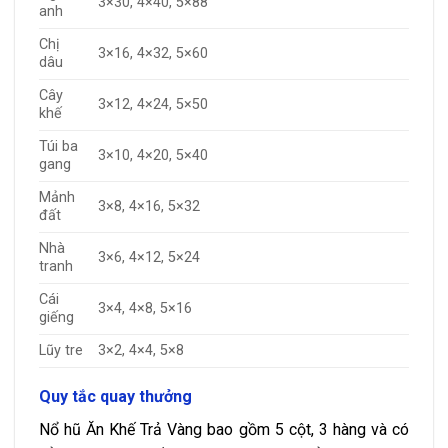
3×30, 4×40, 5×88
anh
Chị
3×16, 4×32, 5×60
dâu
Cây
3×12, 4×24, 5×50
khế
Túi ba
3×10, 4×20, 5×40
gang
Mảnh
3×8, 4×16, 5×32
đất
Nhà
3×6, 4×12, 5×24
tranh
Cái
3×4, 4×8, 5×16
giếng
Lũy tre
3×2, 4×4, 5×8
Quy tắc quay thưởng
Nổ hũ Ăn Khế Trả Vàng bao gồm 5 cột, 3 hàng và có