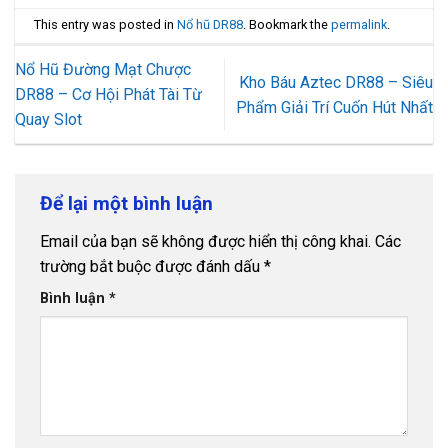
This entry was posted in
Nổ hũ DR88
. Bookmark the
permalink
.
Nổ Hũ Đường Mạt Chược
Kho Báu Aztec DR88 – Siêu
DR88 – Cơ Hội Phát Tài Từ
Phẩm Giải Trí Cuốn Hút Nhất
Quay Slot
Để lại một bình luận
Email của bạn sẽ không được hiển thị công khai.
Các
trường bắt buộc được đánh dấu
*
Bình luận
*