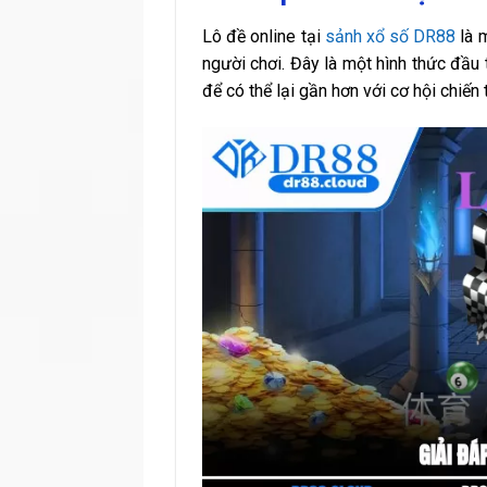
Lô đề online tại
sảnh xổ số DR88
là m
người chơi. Đây là một hình thức đầu
để có thể lại gần hơn với cơ hội chiến