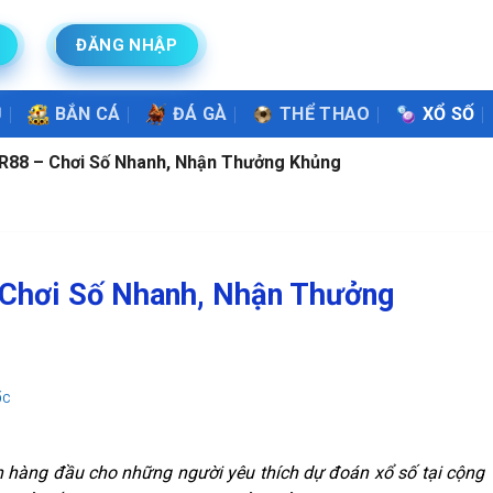
ĐĂNG NHẬP
Ũ
BẮN CÁ
ĐÁ GÀ
THỂ THAO
XỔ SỐ
DR88 – Chơi Số Nhanh, Nhận Thưởng Khủng
 Chơi Số Nhanh, Nhận Thưởng
ỐC
n hàng đầu cho những người yêu thích dự đoán xổ số tại cộng