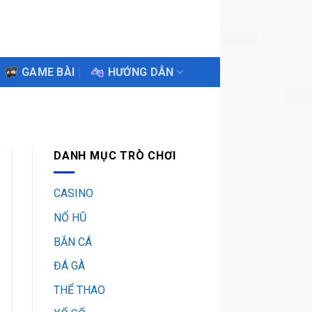
GAME BÀI
HƯỚNG DẪN
DANH MỤC TRÒ CHƠI
CASINO
NỔ HŨ
BẮN CÁ
ĐÁ GÀ
THỂ THAO