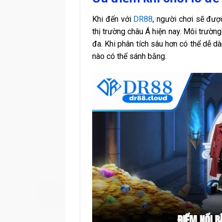
Khi đến với
DR88
, người chơi sẽ đượ
thị trường châu Á hiện nay. Môi trườn
đa. Khi phân tích sâu hơn có thể dễ d
nào có thể sánh bằng.