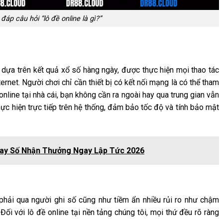
 đáp câu hỏi “lô đề online là gì?”
 dựa trên kết quả xổ số hàng ngày, được thực hiện mọi thao tác
ernet. Người chơi chỉ cần thiết bị có kết nối mạng là có thể tham
online tại nhà cái, bạn không cần ra ngoài hay qua trung gian vẫn
ực hiện trực tiếp trên hệ thống, đảm bảo tốc độ và tính bảo mật
uay Số Nhận Thưởng Ngay Lập Tức 2026
à phải qua người ghi số cũng như tiềm ẩn nhiều rủi ro như chậm
 Đối với lô đề online tại nền tảng chúng tôi, mọi thứ đều rõ ràng