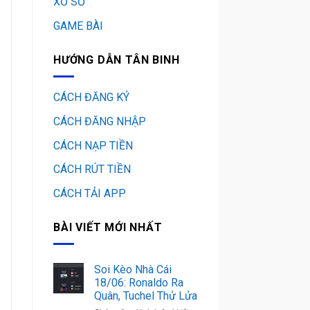
XỔ SỐ
GAME BÀI
HƯỚNG DẪN TÂN BINH
CÁCH ĐĂNG KÝ
CÁCH ĐĂNG NHẬP
CÁCH NẠP TIỀN
CÁCH RÚT TIỀN
CÁCH TẢI APP
BÀI VIẾT MỚI NHẤT
Soi Kèo Nhà Cái
18/06: Ronaldo Ra
Quân, Tuchel Thử Lửa