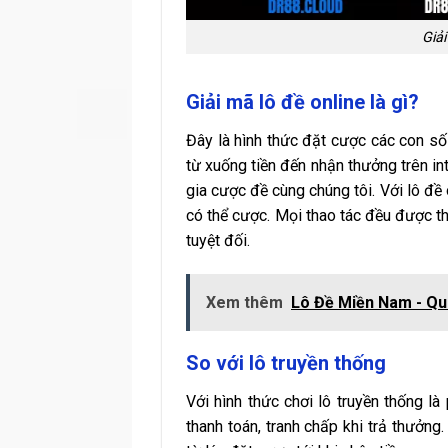
Giải
Giải mã lô đề online là gì?
Đây là hình thức đặt cược các con số
từ xuống tiền đến nhận thưởng trên int
gia cược đề cùng chúng tôi. Với lô đề 
có thể cược. Mọi thao tác đều được th
tuyệt đối.
Xem thêm
Lô Đề Miền Nam - Q
So với lô truyền thống
Với hình thức chơi lô truyền thống l
thanh toán, tranh chấp khi trả thưởng.