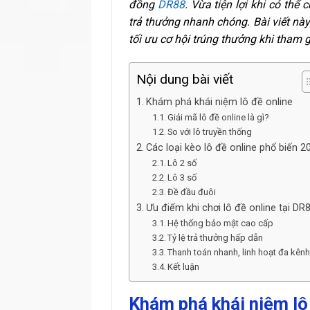
đồng
DR88
. Vừa tiện lợi khi có thể
trả thưởng nhanh chóng. Bài viết này
tối ưu cơ hội trúng thưởng khi tham g
Nội dung bài viết
Khám phá khái niệm lô đề online
Giải mã lô đề online là gì?
So với lô truyền thống
Các loại kèo lô đề online phổ biến 2
Lô 2 số
Lô 3 số
Đề đầu đuôi
Ưu điểm khi chơi lô đề online tại DR
Hệ thống bảo mật cao cấp
Tỷ lệ trả thưởng hấp dẫn
Thanh toán nhanh, linh hoạt đa kên
Kết luận
Khám phá khái niệm lô