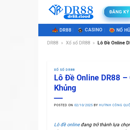
Skip
to
ĐĂNG KÝ
content
CASINO
DR88
NỔ H
DR88
»
Xổ số DR88
»
Lô Đề Online 
XỔ SỐ DR88
Lô Đề Online DR88 –
Khủng
POSTED ON
02/10/2025
BY
HUỲNH CÔNG QU
Lô đề online
đang trở thành lựa chọ