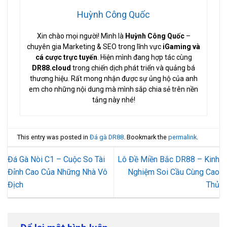
Huỳnh Công Quốc
Xin chào mọi người! Mình là
Huỳnh Công Quốc
–
chuyên gia Marketing & SEO trong lĩnh vực
iGaming và
cá cược trực tuyến
. Hiện mình đang hợp tác cùng
DR88.cloud
trong chiến dịch phát triển và quảng bá
thương hiệu. Rất mong nhận được sự ủng hộ của anh
em cho những nội dung mà mình sắp chia sẻ trên nền
tảng này nhé!
This entry was posted in
Đá gà DR88
. Bookmark the
permalink
.
Đá Gà Nòi C1 – Cuộc So Tài
Lô Đề Miền Bắc DR88 – Kinh
Đỉnh Cao Của Những Nhà Vô
Nghiệm Soi Cầu Cùng Cao
Địch
Thủ