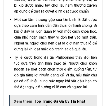
bí kíp được nhiều tay chơi lâu năm thường xuyên
áp dụng để đưa ra quyết định đặt cược chuẩn.
Một sai lầm thường gặp của tân binh là đặt cược
dựa theo cảm tính, dẫn đến thua lỗ nhanh chóng. Bí
kíp ở đây là luôn quản lý vốn một cách khoa học,
chia nhỏ ngân sách thay vì dồn hết vào một trận.
Ngoài ra, người chơi nên đặt ra giới hạn thua lỗ để
dừng lại khi đạt mức đó, tránh sa đà quá lâu.
Tỷ lệ cược trong đá gà Philippines thay đổi liên
tục dựa trên tình hình thực tế. Người chơi khôn
ngoan sẽ biết cách chọn thời điểm xuống tiền, từ
đó gia tăng lợi nhuận đáng kể. Ví dụ, nếu thấy chú
gà có dấu hiệu sung sức ngay khi bắt đầu, bạn có
thể đặt ngay để hưởng tỷ lệ cao và ngược lại.
Xem thêm
Top Trang Đá Gà Uy Tín Nhất