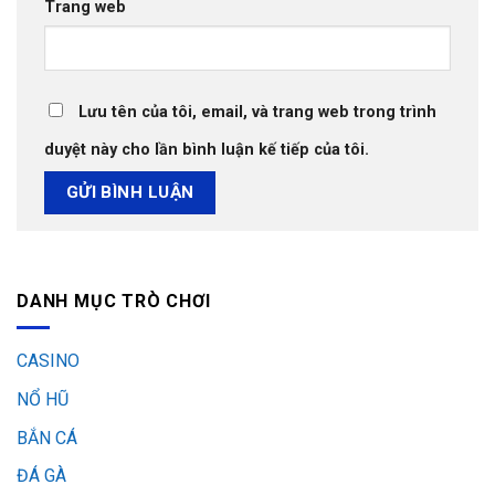
Trang web
Lưu tên của tôi, email, và trang web trong trình
duyệt này cho lần bình luận kế tiếp của tôi.
DANH MỤC TRÒ CHƠI
CASINO
NỔ HŨ
BẮN CÁ
ĐÁ GÀ