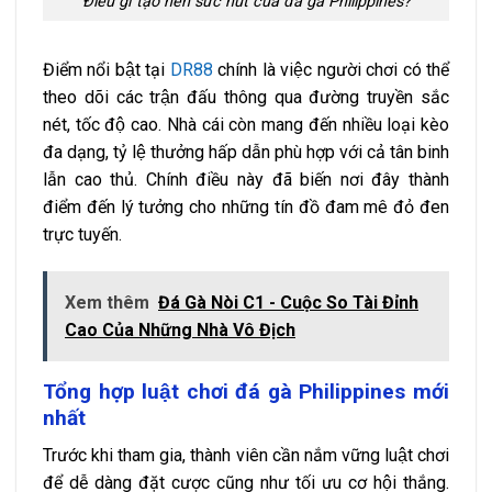
Điều gì tạo nên sức hút của đá gà Philippines?
Điểm nổi bật tại
DR88
chính là việc người chơi có thể
theo dõi các trận đấu thông qua đường truyền sắc
nét, tốc độ cao. Nhà cái còn mang đến nhiều loại kèo
đa dạng, tỷ lệ thưởng hấp dẫn phù hợp với cả tân binh
lẫn cao thủ. Chính điều này đã biến nơi đây thành
điểm đến lý tưởng cho những tín đồ đam mê đỏ đen
trực tuyến.
Xem thêm
Đá Gà Nòi C1 - Cuộc So Tài Đỉnh
Cao Của Những Nhà Vô Địch
Tổng hợp luật chơi đá gà Philippines mới
nhất
Trước khi tham gia, thành viên cần nắm vững luật chơi
để dễ dàng đặt cược cũng như tối ưu cơ hội thắng.