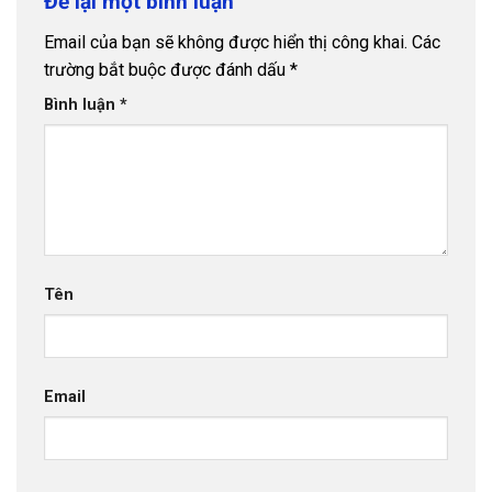
Để lại một bình luận
Email của bạn sẽ không được hiển thị công khai.
Các
trường bắt buộc được đánh dấu
*
Bình luận
*
Tên
Email