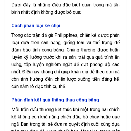
Dưới đây là những điều đặc biệt quan trọng mà tân
binh nhất định không được bỏ qua:
Cách phân loại kê chọi
Trong các trận đá gà Philippines, chiến kê được phân
loại dựa trên cân nặng, giống loài và thể trạng để
đảm bảo tính công bằng. Chúng thường được huấn
luyện kỹ lưỡng trước khi ra sân, trải qua quá trình ăn
uống, tập luyện nghiêm ngặt để đạt phong độ cao
nhất. Điều này không chỉ giúp khán giả dễ theo dõi mà
còn ảnh hưởng đến chiến lược xuống tiền đáng kể,
cần nắm rõ đặc tính cụ thể.
Phân định kết quả thắng thua công bằng
Mỗi trận đấu thường kết thúc khi một trong hai chiến
kê không còn khả năng chiến đấu, bỏ chạy hoặc gục
ngã. Ban trọng tài sẽ đưa ra quyết định cuối cùng dựa