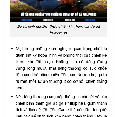
Bỏ túi kinh nghiệm thực chiến khi tham gia đá gà
Philippines
Một trong những kinh nghiệm quan trọng nhất là
quan sát kỹ ngoại hình và phong thái của chiến kê
trước khi đặt cược. Những con có dáng đứng
vững, lông mượt, mắt sáng thường có sức khỏe
tốt cùng khả năng chiến đấu cao. Ngược lại, gà tỏ
ra mệt mỏi, lờ đờ thường ít có cơ hội chiến thắng
hơn.
Nền tảng thường cung cấp thông tin chi tiết về các
chiến binh tham gia đá gà Philippines, gồm thành
tích và lịch sử đối đầu. Game thủ nên tận dụng dữ
liệu này để phân tích khả năng chiến thắng. Đây là