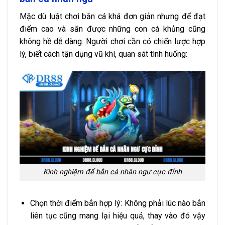
Mặc dù luật chơi bắn cá khá đơn giản nhưng để đạt
điểm cao và săn được những con cá khủng cũng
không hề dễ dàng. Người chơi cần có chiến lược hợp
lý, biết cách tận dụng vũ khí, quan sát tình huống:
Kinh nghiệm để bắn cá nhân ngư cực đỉnh
Chọn thời điểm bắn hợp lý: Không phải lúc nào bắn
liên tục cũng mang lại hiệu quả, thay vào đó vậy