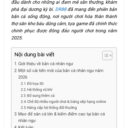
đầu dành cho những ai đam mê săn thưởng, khám
phá đại dương kỳ bí.
DR88
đã mang đến phiên bản
bắn cá sống động, nơi người chơi hóa thân thành
thợ săn kho báu dũng cảm, tựa game đã chính thức
chinh phục được đông đảo người chơi trong năm
2025.
Nội dung bài viết
Giới thiệu về bắn cá nhân ngư
Một số cải tiến mới của bắn cá nhân ngư năm
2026
Đồ họa 3D
Hệ thống vũ khí
Bổ sung thêm cá
Chế độ nhiều người chơi & bảng xếp hạng online
Nâng cấp hệ thống đổi thưởng
Mẹo để săn cá lớn & kiếm điểm cao tại bắn cá
nhân ngư
Kết luận