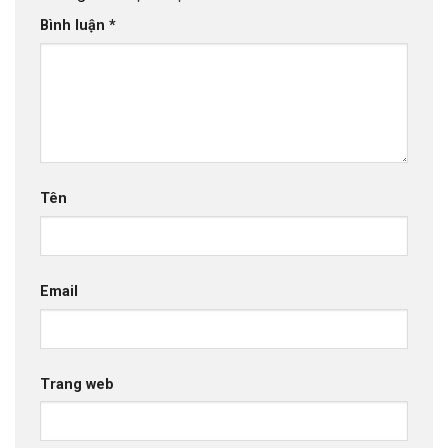
Bình luận
*
Tên
Email
Trang web