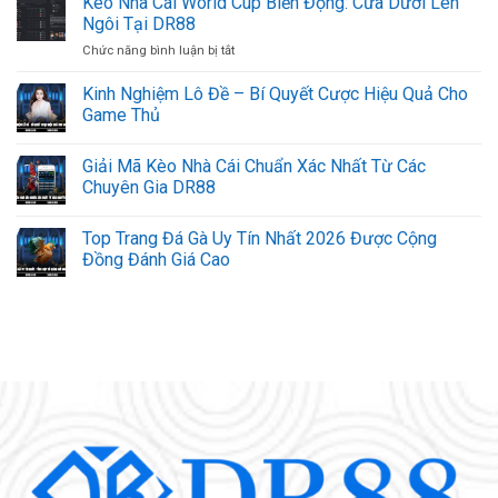
Kèo Nhà Cái World Cup Biến Động: Cửa Dưới Lên
Nhà
Ngôi Tại DR88
Cái
ở
Chức năng bình luận bị tắt
18/06:
Kèo
Ronaldo
Nhà
Kinh Nghiệm Lô Đề – Bí Quyết Cược Hiệu Quả Cho
Ra
Cái
Quân,
Game Thủ
World
Tuchel
Cup
Thử
Giải Mã Kèo Nhà Cái Chuẩn Xác Nhất Từ Các
Biến
Lửa
Động:
Chuyên Gia DR88
Cửa
Dưới
Top Trang Đá Gà Uy Tín Nhất 2026 Được Cộng
Lên
Đồng Đánh Giá Cao
Ngôi
Tại
DR88