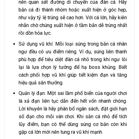
nên quan sát đường di chuyển của đàn cá. Hãy
bắn cá đi thành nhóm hoặc xuất hiện ở góc hẹp,
như vậy tỷ lệ trúng sẽ cao hơn. Với cá lớn, hãy kiên
nhẫn chờ chúng xuất hiện ở tầm bắn dễ trúng nhất
rồi dồn hỏa lực.
Sử dụng vũ khí: Mỗi loại súng trong bắn cá nhân
ngư đều có ưu điểm riêng. Ví dụ, súng liên thanh
phù hợp để tiêu diệt đàn cá nhỏ trong khi ngư lôi
lại là lựa chọn lý tưởng để hạ boss khủng. Biết
cách phối hợp vũ khí giúp tiết kiệm đạn và tăng
hiệu quả săn thưởng.
Quản lý đạn: Một sai lầm phổ biến của người chơi
là xả đạn liên tục dẫn đến hết vốn nhanh chóng.
Lời khuyên là hãy phân bổ ngân sách, đặt giới hạn
số đạn cho mỗi ván chơi. Khi săn cá nhỏ để tích
lũy điểm, bạn có thể dùng súng cơ bản còn khi
gặp cá lớn mới nên tung ra vũ khí mạnh.