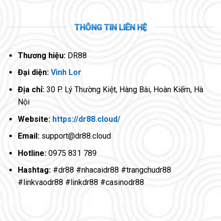
THÔNG TIN LIÊN HỆ
Thương hiệu:
DR88
Đại diện:
Vinh Lor
Địa chỉ:
30 P. Lý Thường Kiệt, Hàng Bài, Hoàn Kiếm, Hà
Nội
Website:
https://dr88.cloud/
Email:
support@dr88.cloud
Hotline:
0975 831 789
Hashtag:
#dr88 #nhacaidr88 #trangchudr88
#linkvaodr88 #linkdr88 #casinodr88